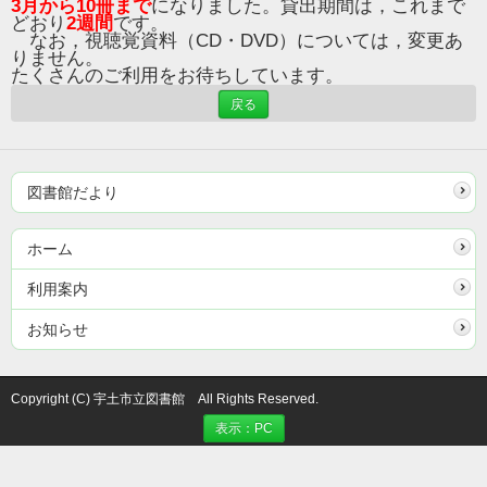
3月から10冊まで
になりました。
貸出期間は，これまで
どおり
2週間
です。
なお
，視聴覚資料（CD・DVD）については，変更あ
りません。
たくさんのご利用をお待ちしています。
戻る
図書館だより
ホーム
利用案内
お知らせ
Copyright (C) 宇土市立図書館 All Rights Reserved.
表示：PC