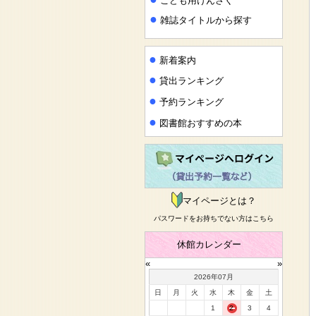
こども用けんさく
●
雑誌タイトルから探す
●
新着案内
●
貸出ランキング
●
予約ランキング
●
図書館おすすめの本
マイページとは？
パスワードをお持ちでない方はこちら
休館カレンダー
«
»
2026年07月
日
月
火
水
木
金
土
1
2
3
4