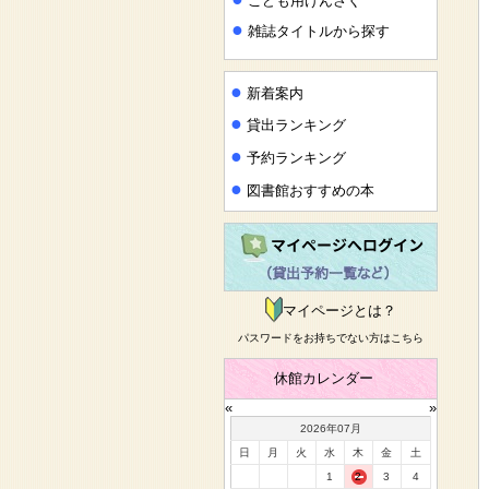
こども用けんさく
●
雑誌タイトルから探す
●
新着案内
●
貸出ランキング
●
予約ランキング
●
図書館おすすめの本
マイページとは？
パスワードをお持ちでない方はこちら
休館カレンダー
«
»
2026年07月
日
月
火
水
木
金
土
1
2
3
4